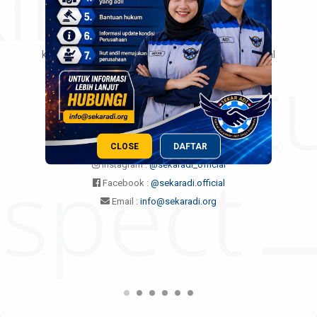
memperjuangkan, melindungi, dan membela
kepentingan dan kesejahteraan Karyawan beserta
keluarganya, serta mewujudkan hubungan industrial
yang harmonis, dinamis, serta berkeadilan sesuai
peraturan dan undang-undang yang berlaku.
CLOSE
DAFTAR
Instagram :
@sekaradi_official
Facebook :
@sekaradi.official
Email :
info@sekaradi.org